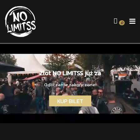
0
Zlot NO LIMITSS już za
Odliczanie zakończone!
KUP BILET