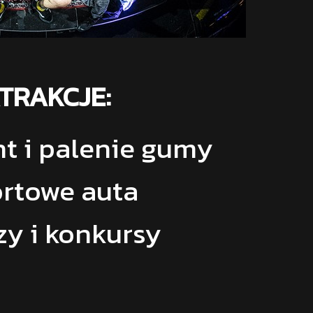
TRAKCJE:
unt i palenie gumy
rtowe auta
y i konkursy