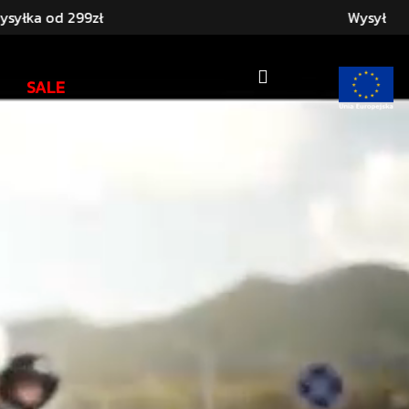
299zł
Wysyłka w max 3 d
SALE