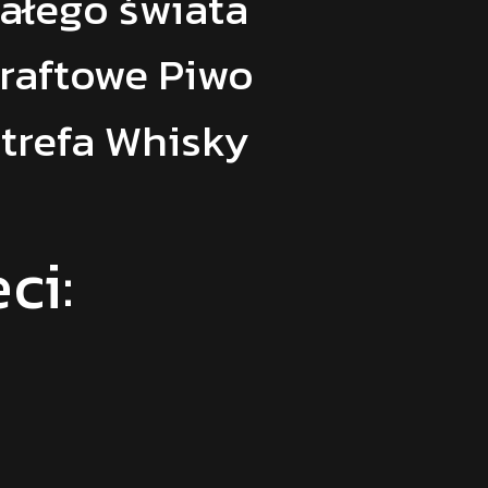
ałego świata
raftowe Piwo
trefa Whisky
ci: