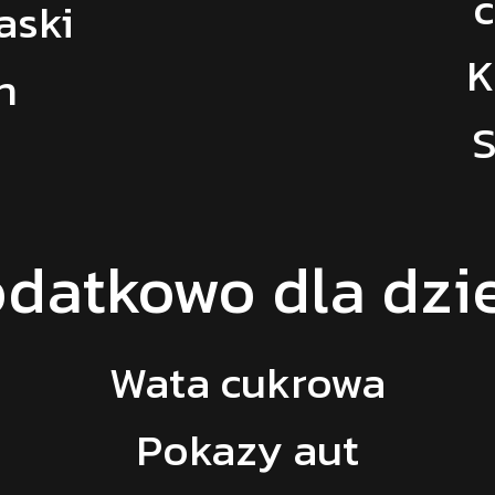
c
aski
K
n
S
datkowo dla dzie
Wata cukrowa
Pokazy aut