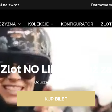
t
Darmowa wysyłka od 
CZYZNA
KOLEKCJE
KONFIGURATOR
ZLOT
Zlot NO LIMITSS już za
Odliczanie zakończone!
KUP BILET