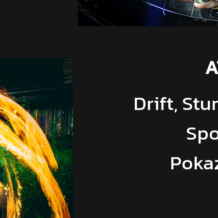
A
Drift, St
Spo
Pokaz