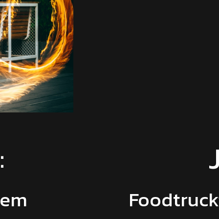
:
iem
Foodtruck